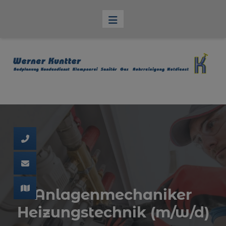
d schließen
ließen
schließen
 schließen
 und schließen
schließen
Anlagenmechaniker
en und schließen
Heizungstechnik (m/w/d)