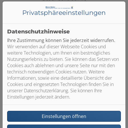
Interesse an einer neuen Herausforderung?
Privatsphäre­einstellungen
Als Ansprechpartner der Firma Werner Kuntter e.K. aus
Hamburg möchte ich gerne ein unverbindliches und
Datenschutzhinweise
attraktives Job-Angebot vorstellen.
Dazu geht der erste Schritt ganz einfach über unsere
Ihre Zustimmung können Sie jederzeit widerrufen.
Kurzbewerbung ganz unten, aber auch telefonisch sind
Wir verwenden auf dieser Webseite Cookies und
wir jederzeit erreichbar.
weitere Technologien, um Ihnen ein bestmögliches
Nutzungserlebnis zu bieten. Sie können das Setzen von
Wir freuen uns auf die Zusammenarbeit!
Cookies auch ablehnen und unsere Seite nur mit den
technisch notwendigen Cookies nutzen. Weitere
Kontakt
Informationen, sowie eine detaillierte Übersicht der
Ansprechpartner: Herr Dirk Kuntter
Cookies und eingesetzten Technologien finden Sie in
E-Mail: info@kuntter.de
unserer Datenschutzerklärung. Sie können Ihre
Einstellungen jederzeit ändern.
Telefon: 040 292773
Einstellungen öffnen