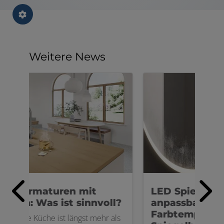
Weitere News
LED Spiegel mit
Geb
ll?
anpassbarer
Au
Farbtemperatur &
 als
Mit 