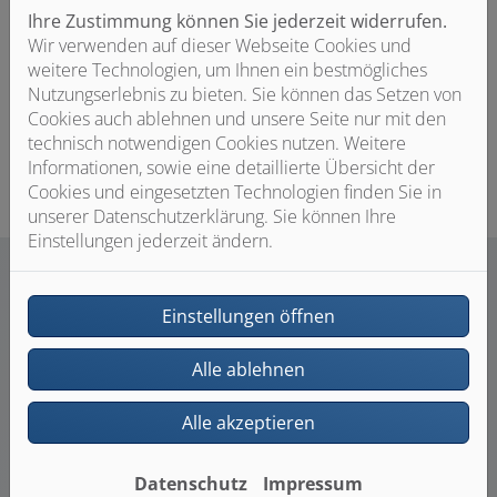
Ihre Zustimmung können Sie jederzeit widerrufen.
Kaldewei Puro Next Combi in der Farbe Pergamon: die
Wir verwenden auf dieser Webseite Cookies und
Kaldewei Puro Next Combi verbindet dank einer sicheren
weitere Technologien, um Ihnen ein bestmögliches
Standfläche entspanntes Baden und erfrischendes
Nutzungserlebnis zu bieten. Sie können das Setzen von
Duschen in einem Produkt.
| Foto: KALDEWEI
Cookies auch ablehnen und unsere Seite nur mit den
technisch notwendigen Cookies nutzen. Weitere
Informationen, sowie eine detaillierte Übersicht der
Cookies und eingesetzten Technologien finden Sie in
unserer Datenschutzerklärung. Sie können Ihre
Einstellungen jederzeit ändern.
Einstellungen öffnen
Alle ablehnen
Alle akzeptieren
Datenschutz
Impressum