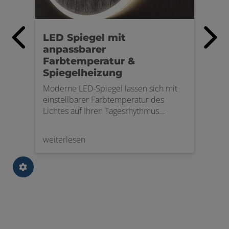
LED Spiegel mit
Geb
ll?
anpassbarer
Au
Farbtemperatur &
 als
Mit 
Spiegelheizung
mode
Entd
Moderne LED-Spiegel lassen sich mit
ein
Prod
einstellbarer Farbtemperatur des
Ästh
Lichtes auf Ihren Tagesrhythmus
ent
gewi
anpassen. Ideales Licht für jede
hen
attr
Situation.
weiterlesen
weit
ie
des
eme.