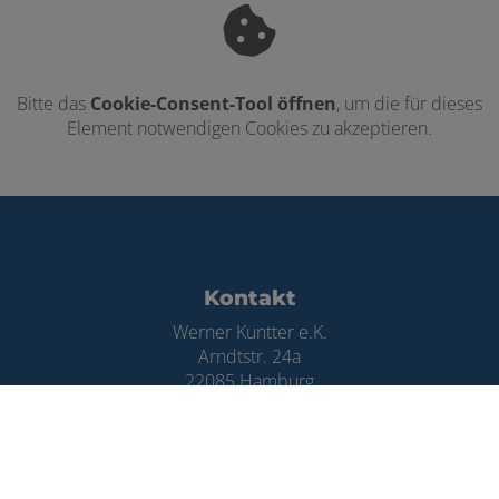
Bitte das
Cookie-Consent-Tool öffnen
, um die für dieses
Element notwendigen Cookies zu akzeptieren.
Footer - Kontaktdaten und Öffnungszei
Kontakt
Werner Kuntter e.K.
Arndtstr. 24a
22085 Hamburg
Telefonisch erreichbar unter:
040 292773
Telefax: 040 2991097
E-Mail:
info@kuntter.de