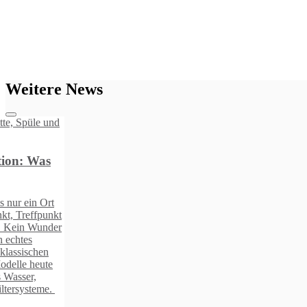
Weitere News
t
r