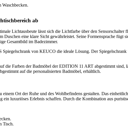
tischbereich ab
ptimale Lichtausbeute lässt sich die Lichtfarbe über den Sensorschalter 
h dem Duschen eine klare Sicht gewährleistet. Seine Formensprache füg
mige Gesamtbild im Badezimmer.
Spiegelschrank von KEUCO die ideale Lösung. Der Spiegelschrank übe
auf die Farben der Badmöbel der EDITION 11 ART abgestimmt sind, lässt
bgestimmt auf die personalisierten Badmöbel, erhältlich.
nem Ort der Ruhe und des Wohlbefindens gestalten. Das einheitliche
ng ein luxuriöses Erlebnis schaffen. Durch die Kombination aus purist