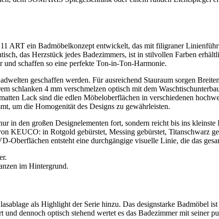
11 ART ein Badmöbelkonzept entwickelt, das mit filigraner Linienfüh
htisch, das Herzstück jedes Badezimmers, ist in stilvollen Farben erhä
r und schaffen so eine perfekte Ton-in-Ton-Harmonie.
 Badwelten geschaffen werden. Für ausreichend Stauraum sorgen Breit
trem schlanken 4 mm verschmelzen optisch mit dem Waschtischunterbau
tten Lack sind die edlen Möbeloberflächen in verschiedenen hochwert
immt, um die Homogenität des Designs zu gewährleisten.
in den großen Designelementen fort, sondern reicht bis ins kleinste De
on KEUCO: in Rotgold gebürstet, Messing gebürstet, Titanschwarz gebür
D-Oberflächen entsteht eine durchgängige visuelle Linie, die das ge
asablage als Highlight der Serie hinzu. Das designstarke Badmöbel ist 
 und dennoch optisch stehend wertet es das Badezimmer mit seiner pur