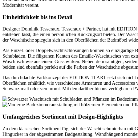
Modernität vereint.
Einheitlichkeit bis ins Detail
Designer Dominik Tesseraux, Tesseraux + Partner, hat mit EDITION 
entstehen lässt, die einen persönlichen Rückzugsort bieten. Der Wasc
der Waschtische spiegeln sich in den Oberflächen der Badmöbel wide
Als Einzel- oder Doppelwaschtischlösungen können so einzigartige
Schubladen. Die filigranen Kanten des Emaille-Waschtisches von ex
Waschtisch wie aus einem Guss wirken. Neben dem samtigen, seidenma
beiden sind ebenfalls perfekt auf die Farben der Waschtische abgest
Das durchdachte Farbkonzept der EDITION 11 ART setzt sich nicht nur 
Oberflächen erhältlich wie verschiedene Armaturen und Accessoires v
Schwarz matt oder verchromt. Mit den darüber hinaus verfügbaren PV
Umfangreiches Sortiment mit Design-Highlights
Zu dem klassischen Sortiment fügt sich der Waschtischunterbau mit Gl
Hingucker in der abgestimmten Badgestaltung. Wandhängend montiert