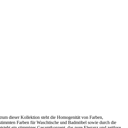
m dieser Kollektion steht die Homogenität von Farben,
bgestimmten Farben für Waschtische und Badmöbel sowie durch die
teht ein stimmiges Gesamtkonzept, das pure Eleganz und zeitlose