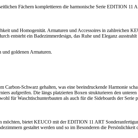
it seitlichen Fächern komplettieren die harmonische Serie EDITION 
ichkeit und Homogenität. Armaturen und Accessoires in zahlreichen 
adurch entsteht ein Badezimmerdesign, das Ruhe und Eleganz ausstrahlt
em Carbon-Schwarz gehalten, was eine beeindruckende Harmonie scha
iers aufgreifen. Die längs platzierten Boxen strukturieren den unter
hl für Waschtischunterbauten als auch für die Sideboards der Serie p
eren möchten, bietet KEUCO mit der EDITION 11 ART Sonderanfertigun
Badezimmern gestaltet werden und so im Besonderen die Persönlichkeit 