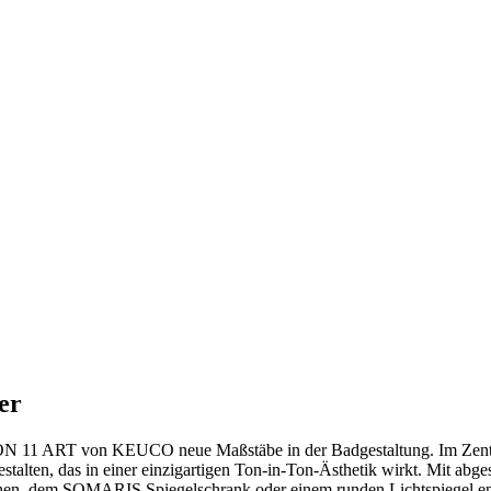
mer
ON 11 ART von KEUCO neue Maßstäbe in der Badgestaltung. Im Zentru
estalten, das in einer einzigartigen Ton-in-Ton-Ästhetik wirkt. Mit a
hen, dem SOMARIS Spiegelschrank oder einem runden Lichtspiegel ents