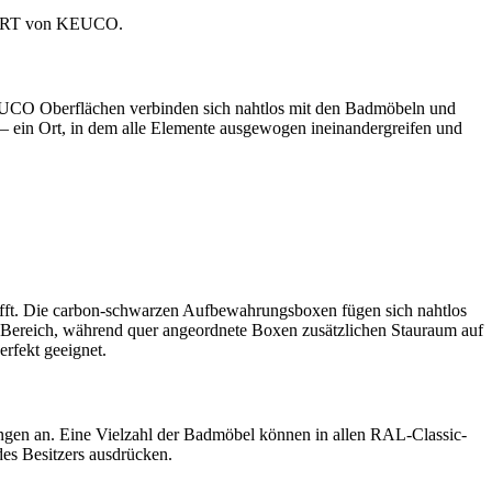
11 ART von KEUCO.
KEUCO Oberflächen verbinden sich nahtlos mit den Badmöbeln und
 – ein Ort, in dem alle Elemente ausgewogen ineinandergreifen und
fft. Die carbon-schwarzen Aufbewahrungsboxen fügen sich nahtlos
en Bereich, während quer angeordnete Boxen zusätzlichen Stauraum auf
erfekt geeignet.
gen an. Eine Vielzahl der Badmöbel können in allen RAL-Classic-
des Besitzers ausdrücken.